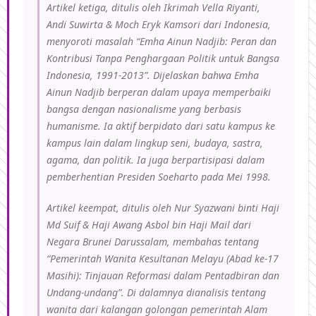
Artikel ketiga, ditulis oleh
Ikrimah Vella Riyanti,
Andi Suwirta & Moch Eryk Kamsori
dari Indonesia,
menyoroti masalah “
Emha Ainun Nadjib: Peran dan
Kontribusi
Tanpa Penghargaan Politik untuk Bangsa
Indonesia, 1991-2013
”. Dijelaskan bahwa Emha
Ainun Nadjib berperan dalam upaya memperbaiki
bangsa dengan nasionalisme yang berbasis
humanisme. Ia aktif berpidato dari satu kampus ke
kampus lain dalam lingkup seni, budaya, sastra,
agama, dan politik. Ia juga berpartisipasi dalam
pemberhentian Presiden Soeharto pada Mei 1998.
Artikel keempat, ditulis oleh
Nur Syazwani binti Haji
Md Suif & Haji Awang Asbol bin Haji Mail
dari
Negara Brunei Darussalam, membahas tentang
“
Pemerintah Wanita Kesultanan Melayu (Abad ke-17
Masihi): Tinjauan Reformasi dalam Pentadbiran dan
Undang-undang
”. Di dalamnya dianalisis tentang
wanita dari kalangan golongan pemerintah Alam